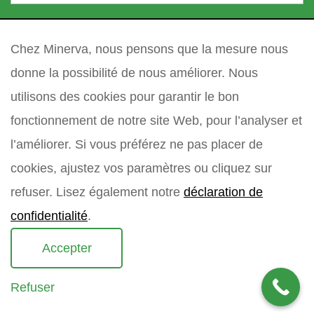
l
votre question
*
e
Chez Minerva, nous pensons que la mesure nous
donne la possibilité de nous améliorer. Nous
utilisons des cookies pour garantir le bon
fonctionnement de notre site Web, pour l’analyser et
l’améliorer. Si vous préférez ne pas placer de
cookies, ajustez vos paramètres ou cliquez sur
refuser. Lisez également notre
déclaration de
confidentialité
.
Accepter
Refuser
Copyright 2021 Minerva meettechniek B.V.
privacy policy
sitemap