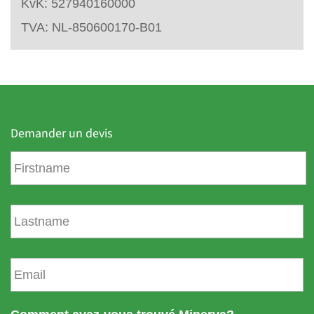
KvK: 527940160000
TVA: NL-850600170-B01
Demander un devis
P
r
é
n
N
o
o
m
m
d
E
e
m
f
a
a
i