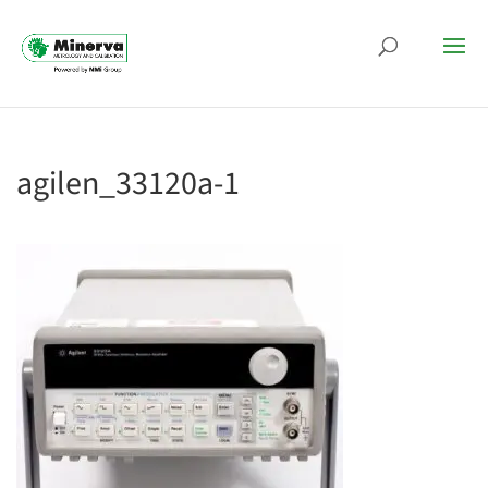
agilen_33120a-1