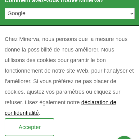
Comment avez-vous trouvé Minerva?
m
l
i
*
l
l
votre question
*
e
Chez Minerva, nous pensons que la mesure nous
donne la possibilité de nous améliorer. Nous
utilisons des cookies pour garantir le bon
fonctionnement de notre site Web, pour l’analyser et
l’améliorer. Si vous préférez ne pas placer de
cookies, ajustez vos paramètres ou cliquez sur
refuser. Lisez également notre
déclaration de
confidentialité
.
Accepter