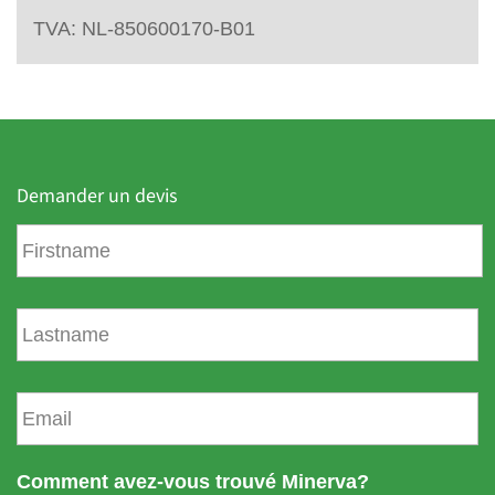
TVA: NL-850600170-B01
Demander un devis
P
r
é
n
N
o
o
m
m
d
E
e
m
f
a
a
i
Comment avez-vous trouvé Minerva?
m
l