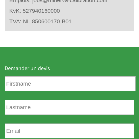
Emplois:
jobs@minerva-calibration.com
KvK: 527940160000
TVA: NL-850600170-B01
Demander un devis
P
r
é
n
N
o
o
m
m
d
E
e
m
f
a