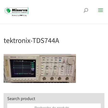
tektronix-TDS744A
Search product
Recherche