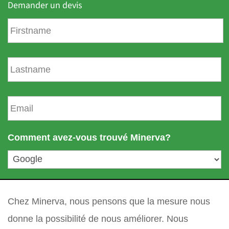
Demander un devis
P
r
é
n
N
o
o
m
m
d
E
e
m
f
a
a
i
Comment avez-vous trouvé Minerva?
m
l
i
*
l
l
votre question
*
e
Chez Minerva, nous pensons que la mesure nous
donne la possibilité de nous améliorer. Nous