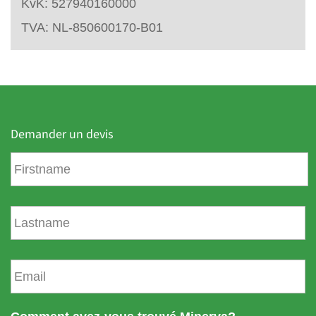
KvK: 527940160000
TVA: NL-850600170-B01
Demander un devis
P
r
é
n
N
o
o
m
m
d
E
e
m
f
a
a
i