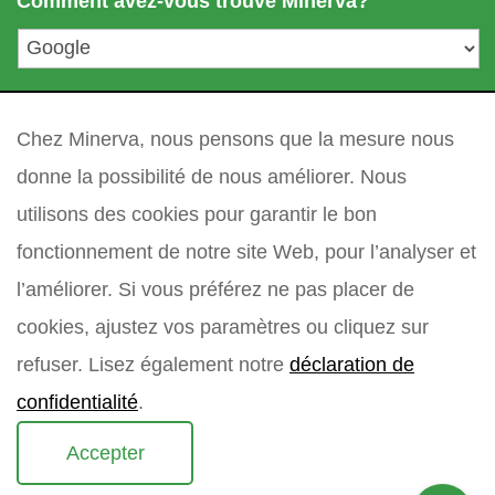
Comment avez-vous trouvé Minerva?
m
l
i
*
l
l
votre question
*
e
Chez Minerva, nous pensons que la mesure nous
donne la possibilité de nous améliorer. Nous
utilisons des cookies pour garantir le bon
fonctionnement de notre site Web, pour l’analyser et
l’améliorer. Si vous préférez ne pas placer de
cookies, ajustez vos paramètres ou cliquez sur
refuser. Lisez également notre
déclaration de
confidentialité
.
Accepter