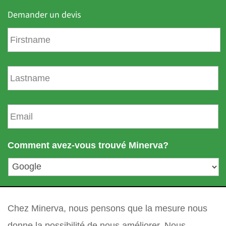
Demander un devis
P
r
é
n
N
o
o
m
m
d
E
e
m
f
a
a
i
Comment avez-vous trouvé Minerva?
m
l
i
*
l
l
votre question
*
e
Chez Minerva, nous pensons que la mesure nous
donne la possibilité de nous améliorer. Nous