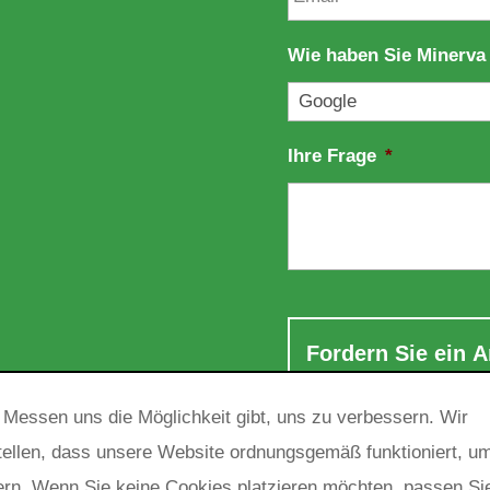
m
m
e
a
Wie haben Sie Minerva
i
l
a
d
Ihre Frage
*
r
e
s
s
e
*
 Messen uns die Möglichkeit gibt, uns zu verbessern. Wir
ellen, dass unsere Website ordnungsgemäß funktioniert, u
ern. Wenn Sie keine Cookies platzieren möchten, passen Si