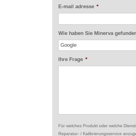
E-mail adresse
*
Wie haben Sie Minerva gefunde
Ihre Frage
*
Für welches Produkt oder welche Dienstl
Reparatur- / Kalibrierungsservice anzug