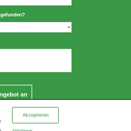
 gefunden?
Akzeptieren
m
e
Ablehnen