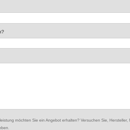
n?
eistung möchten Sie ein Angebot erhalten? Versuchen Sie, Hersteller,
eben.