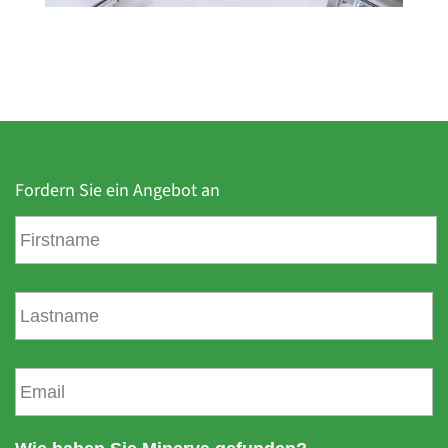
Fordern Sie ein Angebot an
V
o
r
n
N
a
a
m
c
e
h
E
n
-
a
m
m
a