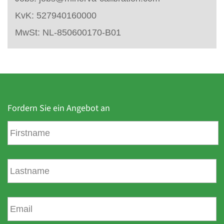
KvK: 527940160000
MwSt: NL-850600170-B01
Fordern Sie ein Angebot an
V
o
r
n
N
a
a
m
c
e
h
E
n
-
a
m