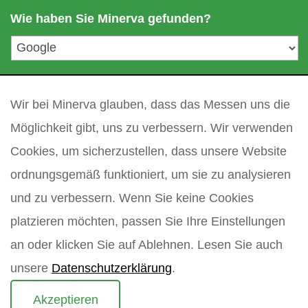
m
a
Wie haben Sie Minerva gefunden?
e
i
l
a
d
Ihre Frage
*
r
e
Wir bei Minerva glauben, dass das Messen uns die
s
Möglichkeit gibt, uns zu verbessern. Wir verwenden
s
Cookies, um sicherzustellen, dass unsere Website
e
*
ordnungsgemäß funktioniert, um sie zu analysieren
und zu verbessern. Wenn Sie keine Cookies
platzieren möchten, passen Sie Ihre Einstellungen
an oder klicken Sie auf Ablehnen. Lesen Sie auch
unsere
Datenschutzerklärung
.
Akzeptieren