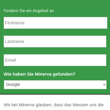
Fordern Sie ein Angebot an
V
o
r
n
N
a
a
m
c
e
h
E
n
-
a
m
m
a
Wie haben Sie Minerva gefunden?
e
i
l
a
d
Ihre Frage
*
r
e
Wir bei Minerva glauben, dass das Messen uns die