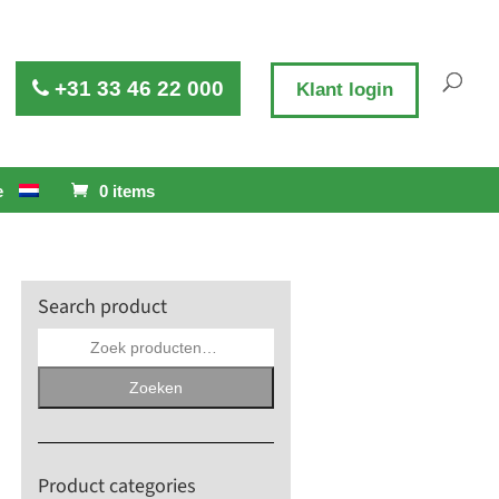
+31 33 46 22 000
Klant login
e
0 items
Search product
Zoeken
naar:
Zoeken
Product categories